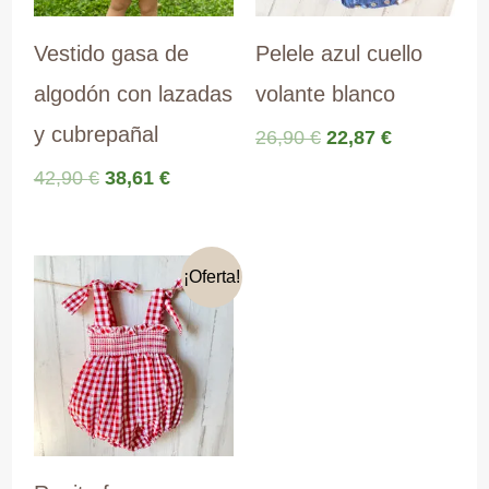
Vestido gasa de
Pelele azul cuello
algodón con lazadas
volante blanco
y cubrepañal
El
El
26,90
€
22,87
€
precio
precio
El
El
42,90
€
38,61
€
original
actual
precio
precio
era:
es:
original
actual
26,90 €.
22,87 €.
era:
es:
42,90 €.
38,61 €.
¡Oferta!