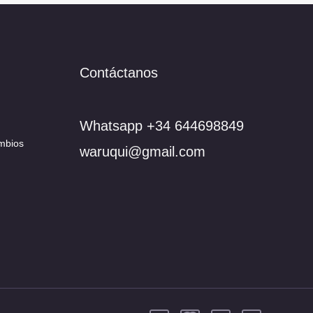
Contáctanos
Whatsapp +34 644698849
mbios
waruqui@gmail.com