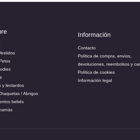
bre
Información
s
Contacto
Vestidos
Política de compra, envíos,
 Petos
devoluciones, reembolsos y ca
Bodies
Política de cookies
s
Información legal
s y leotardos
 Chaquetas / Abrigos
ntos bebés
 mamás