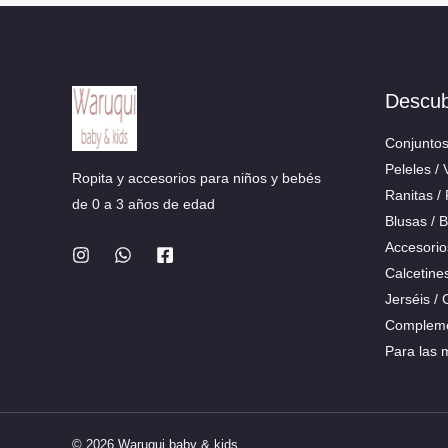
Descu
Conjunto
Peleles / 
Ropita y accesorios para niños y bebés
Ranitas /
de 0 a 3 años de edad
Blusas / 
Accesorio
Calcetine
Jerséis /
Compleme
Para las
© 2026 Waruqui baby & kids.