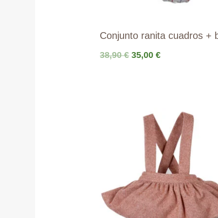
Conjunto ranita cuadros + 
El
El
38,90
€
35,00
€
precio
precio
original
actual
era:
es:
38,90 €.
35,00 €.