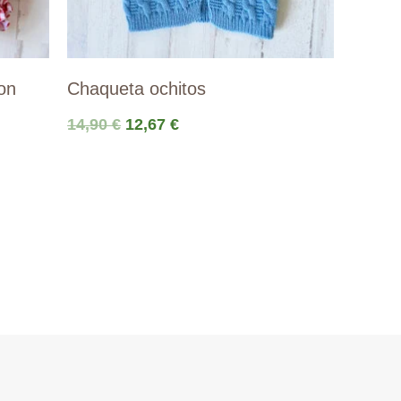
on
Chaqueta ochitos
El
El
14,90
€
12,67
€
precio
precio
original
actual
era:
es:
14,90 €.
12,67 €.