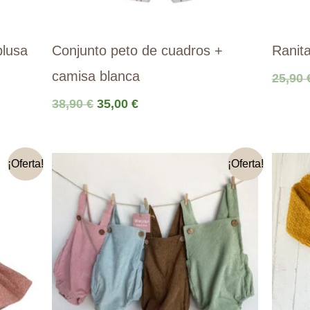
blusa
Conjunto peto de cuadros +
Ranita
camisa blanca
25,90
El
El
38,90
€
35,00
€
precio
precio
original
actual
era:
es:
¡Oferta!
¡Oferta!
38,90 €.
35,00 €.