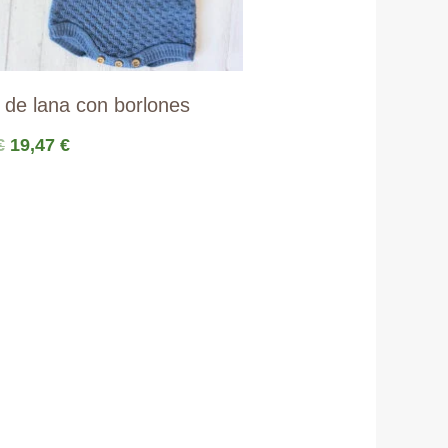
 de lana con borlones
El
El
€
19,47
€
precio
precio
original
actual
era:
es:
22,90 €.
19,47 €.