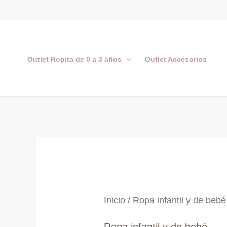
Ir
al
contenido
Outlet Ropita de 0 a 3 años
Outlet Accesorios
Inicio
/ Ropa infantil y de bebé