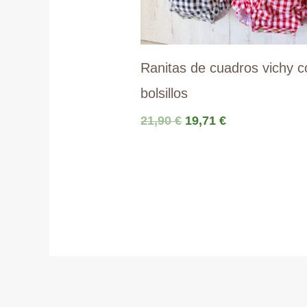
Ranitas de cuadros vichy c
bolsillos
El
El
21,90
€
19,71
€
precio
precio
original
actual
era:
es:
21,90 €.
19,71 €.