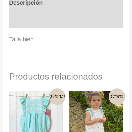
cantidad
Descripción
Información adicional
Talla bien.
Productos relacionados
¡Oferta!
¡Oferta!