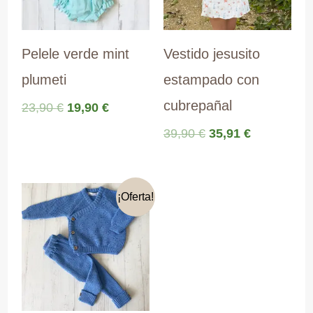
Pelele verde mint
Vestido jesusito
plumeti
estampado con
cubrepañal
El
El
23,90
€
19,90
€
precio
precio
El
El
39,90
€
35,91
€
original
actual
precio
precio
era:
es:
original
actual
23,90 €.
19,90 €.
era:
es:
39,90 €.
35,91 €.
¡Oferta!