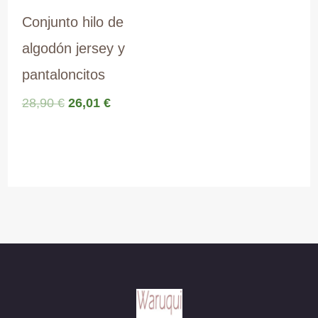
Conjunto hilo de
algodón jersey y
pantaloncitos
El
El
28,90
€
26,01
€
precio
precio
original
actual
era:
es:
28,90 €.
26,01 €.