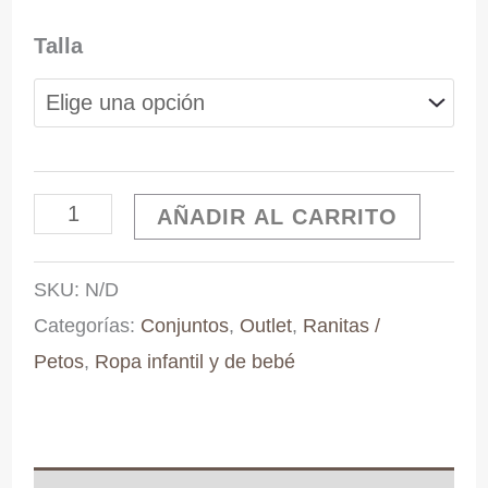
original
actual
Talla
era:
es:
38,90 €.
35,00 €.
Conjunto
AÑADIR AL CARRITO
peto
SKU:
N/D
de
Categorías:
Conjuntos
,
Outlet
,
Ranitas /
cuadros
Petos
,
Ropa infantil y de bebé
+
camisa
blanca