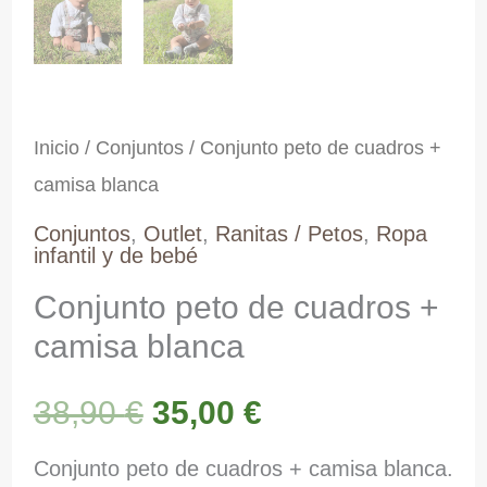
Inicio
/
Conjuntos
/ Conjunto peto de cuadros +
camisa blanca
Conjuntos
,
Outlet
,
Ranitas / Petos
,
Ropa
infantil y de bebé
Conjunto peto de cuadros +
camisa blanca
El
El
38,90
€
35,00
€
precio
precio
Conjunto peto de cuadros + camisa blanca.