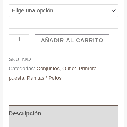
original
actual
era:
es:
Conjunto
AÑADIR AL CARRITO
35,90 €.
32,31 €.
de
SKU:
N/D
ranita
Categorías:
Conjuntos
,
Outlet
,
Primera
y
puesta
,
Ranitas / Petos
blusita
blanco
roto
cantidad
Descripción