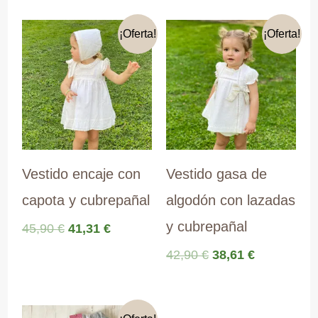
¡Oferta!
¡Oferta!
Vestido encaje con
Vestido gasa de
capota y cubrepañal
algodón con lazadas
y cubrepañal
El
El
45,90
€
41,31
€
precio
precio
El
El
42,90
€
38,61
€
original
actual
precio
precio
era:
es:
original
actual
45,90 €.
41,31 €.
era:
es: