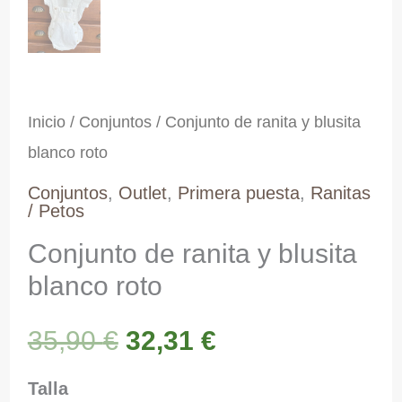
Inicio
/
Conjuntos
/ Conjunto de ranita y blusita
blanco roto
Conjuntos
,
Outlet
,
Primera puesta
,
Ranitas
/ Petos
Conjunto de ranita y blusita
blanco roto
El
El
35,90
€
32,31
€
precio
precio
Talla