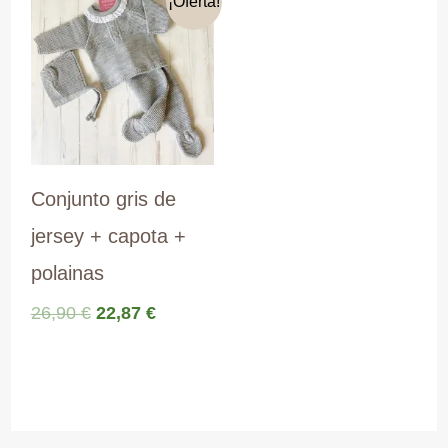
42,90 €.
38,61 €.
¡Oferta!
Conjunto gris de
jersey + capota +
polainas
El
El
26,90
€
22,87
€
precio
precio
original
actual
era:
es:
26,90 €.
22,87 €.