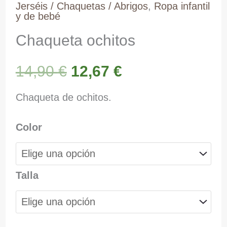
Jerséis / Chaquetas / Abrigos
,
Ropa infantil
y de bebé
Chaqueta ochitos
El
El
14,90
€
12,67
€
precio
precio
Chaqueta de ochitos.
original
actual
Color
era:
es:
Talla
14,90 €.
12,67 €.