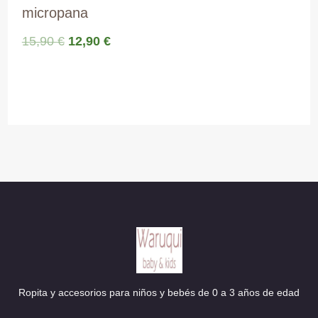
micropana
El
El
15,90
€
12,90
€
precio
precio
original
actual
era:
es:
15,90 €.
12,90 €.
Ropita y accesorios para niños y bebés de 0 a 3 años de edad