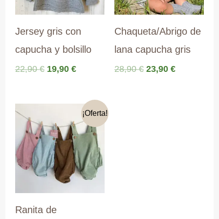
Jersey gris con
Chaqueta/Abrigo de
capucha y bolsillo
lana capucha gris
El
El
El
El
22,90
€
19,90
€
28,90
€
23,90
€
precio
precio
precio
precio
original
actual
original
actual
era:
es:
era:
es:
22,90 €.
19,90 €.
28,90 €.
23,90 €.
¡Oferta!
Ranita de