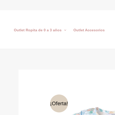
Ir
al
contenido
Outlet Ropita de 0 a 3 años
Outlet Accesorios
¡Oferta!