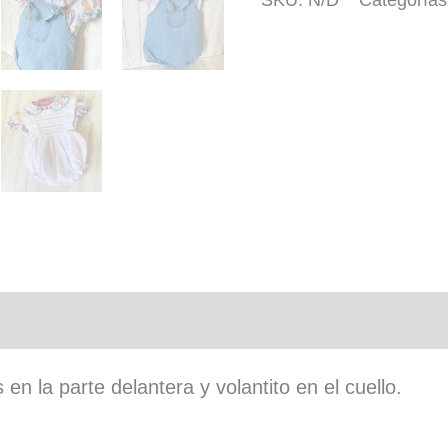
SKU:
N/D
Categoría
flores
con
mangas
cortas
cantidad
n adicional
en la parte delantera y volantito en el cuello.