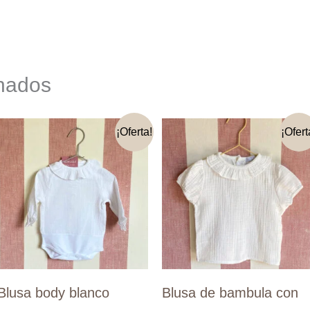
onados
¡Oferta!
¡Ofert
Blusa body blanco
Blusa de bambula con