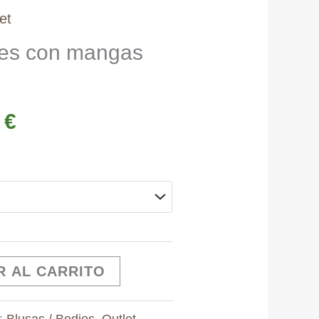
et
ores con mangas
El
1
€
o
precio
nal
actual
es:
R AL CARRITO
 €.
17,91 €.