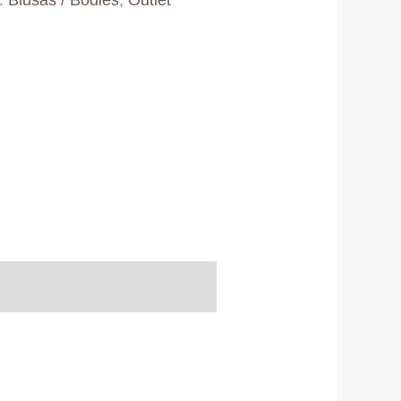
s:
Blusas / Bodies
,
Outlet