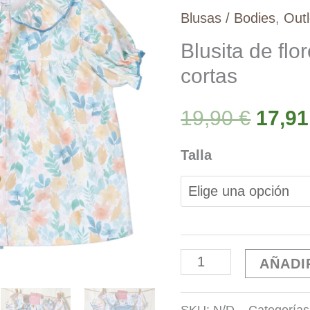
Blusas / Bodies
,
Outl
Blusita de fl
cortas
El
19,90
€
17,9
preci
Talla
origi
era:
Blusita
AÑADI
19,90
de