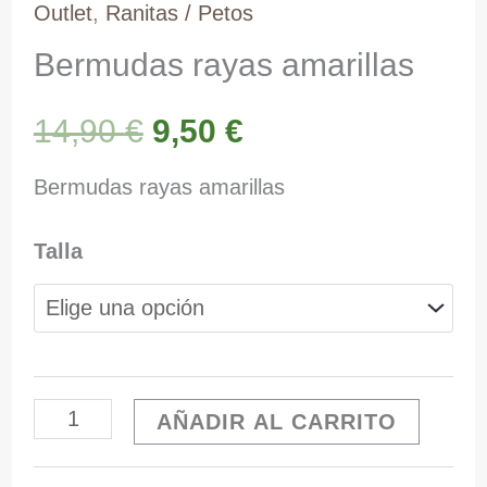
Outlet
,
Ranitas / Petos
Bermudas rayas amarillas
El
El
14,90
€
9,50
€
precio
precio
Bermudas rayas amarillas
original
actual
Talla
era:
es:
14,90 €.
9,50 €.
Bermudas
AÑADIR AL CARRITO
rayas