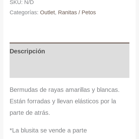
SKU:
N/D
amarillas
Categorías:
Outlet
,
Ranitas / Petos
cantidad
Descripción
Información adicional
Bermudas de rayas amarillas y blancas.
Están forradas y llevan elásticos por la
parte de atrás.
*La blusita se vende a parte