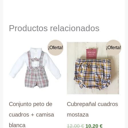
Productos relacionados
¡Oferta!
¡Oferta!
Conjunto peto de
Cubrepañal cuadros
cuadros + camisa
mostaza
blanca
El
El
12,00
€
10,20
€