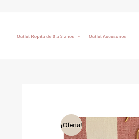
Ir
al
contenido
Outlet Ropita de 0 a 3 años
Outlet Accesorios
¡Oferta!