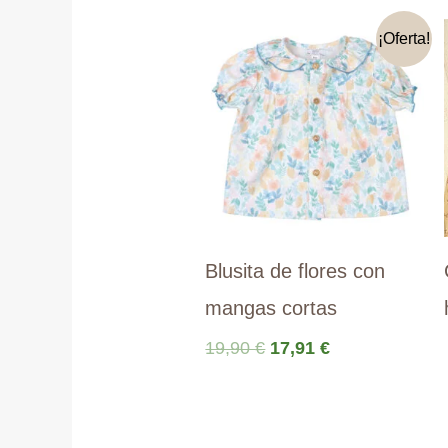
¡Oferta!
Blusita de flores con
mangas cortas
El
El
19,90
€
17,91
€
precio
precio
original
actual
era:
es:
19,90 €.
17,91 €.