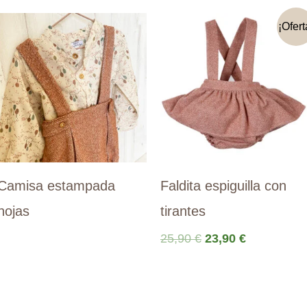
¡Ofert
Camisa estampada
Faldita espiguilla con
hojas
tirantes
El
El
25,90
€
23,90
€
precio
precio
original
actual
era:
es:
25,90 €.
23,90 €.