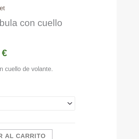
et
bula con cuello
El
1
€
o
precio
 cuello de volante.
nal
actual
es:
 €.
15,21 €.
R AL CARRITO