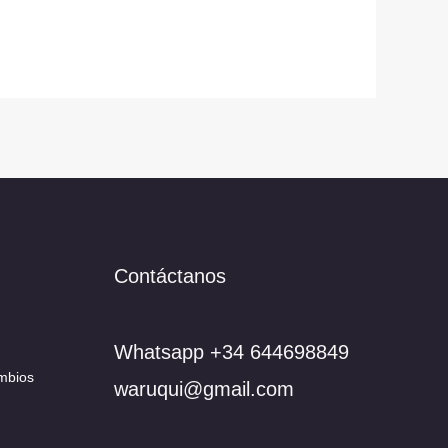
Contáctanos
Whatsapp +34 644698849
mbios
waruqui@gmail.com