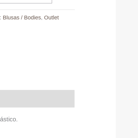
s:
Blusas / Bodies
,
Outlet
ástico.