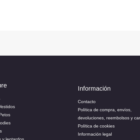
bre
Información
s
Contacto
Vestidos
Política de compra, envíos,
 Petos
devoluciones, reembolsos y ca
Bodies
Política de cookies
s
Información legal
s y leotardos