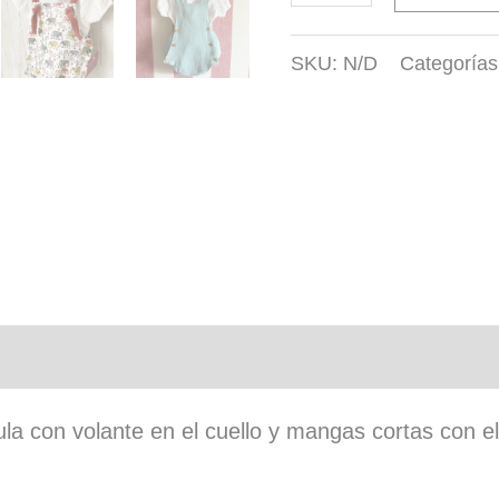
de
SKU:
N/D
Categoría
bambula
con
cuello
de
volante
cantidad
n adicional
la con volante en el cuello y mangas cortas con el