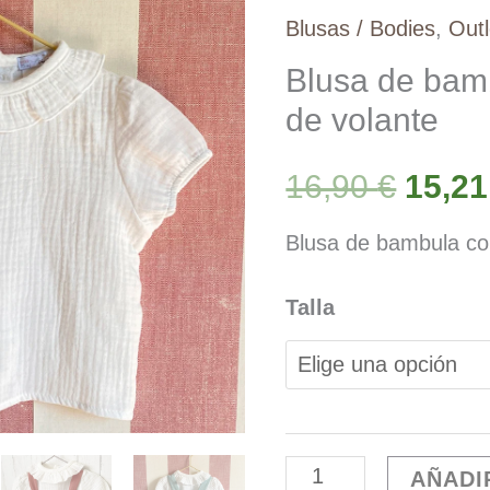
Blusas / Bodies
,
Outl
Blusa de bam
de volante
El
16,90
€
15,2
preci
Blusa de bambula con
origi
Talla
era:
16,90
Blusa
AÑADI