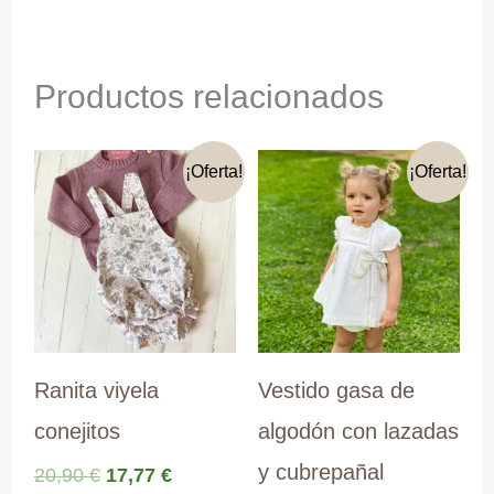
Productos relacionados
¡Oferta!
¡Oferta!
Ranita viyela
Vestido gasa de
conejitos
algodón con lazadas
y cubrepañal
El
El
20,90
€
17,77
€