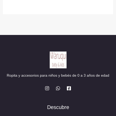
era:
es:
15,90 €.
12,90 €.
Ropita y accesorios para niños y bebés de 0 a 3 años de edad
Descubre