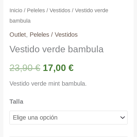
Inicio
/
Peleles / Vestidos
/ Vestido verde
bambula
Outlet
,
Peleles / Vestidos
Vestido verde bambula
El
El
23,90
€
17,00
€
precio
precio
Vestido verde mint bambula.
original
actual
Talla
era:
es:
23,90 €.
17,00 €.