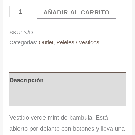
Vestido
AÑADIR AL CARRITO
verde
SKU:
N/D
bambula
Categorías:
Outlet
,
Peleles / Vestidos
cantidad
Descripción
Información adicional
Vestido verde mint de bambula. Está
abierto por delante con botones y lleva una