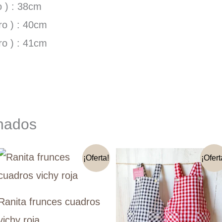
o ) : 38cm
iro ) : 40cm
iro ) : 41cm
onados
¡Oferta!
¡Ofert
Ranita frunces cuadros
vichy roja