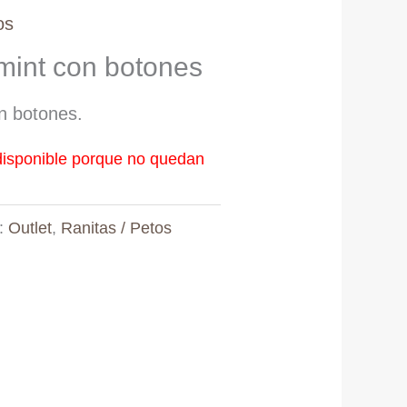
os
mint con botones
n botones.
disponible porque no quedan
s:
Outlet
,
Ranitas / Petos