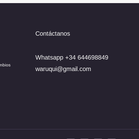
Contáctanos
Whatsapp +34 644698849
mbios
waruqui@gmail.com