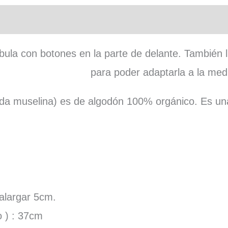
n adicional
ula con botones en la parte de delante. También ll
para poder adaptarla a la medi
a muselina) es de algodón 100% orgánico. Es una 
 alargar 5cm.
o ) : 37cm