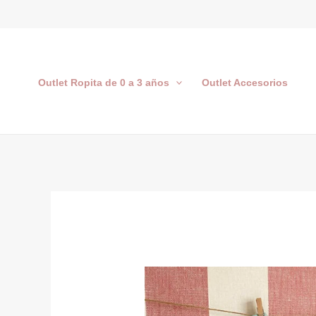
Ir
al
contenido
Outlet Ropita de 0 a 3 años
Outlet Accesorios