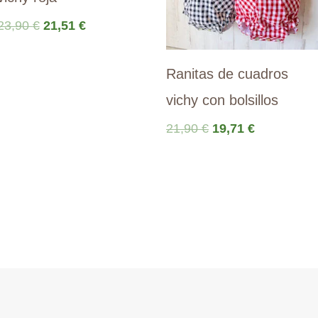
El
El
23,90
€
21,51
€
precio
precio
original
actual
Ranitas de cuadros
era:
es:
23,90 €.
21,51 €.
vichy con bolsillos
El
El
21,90
€
19,71
€
precio
precio
original
actual
era:
es:
21,90 €.
19,71 €.