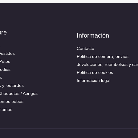
bre
Información
s
Contacto
Vestidos
Política de compra, envíos,
 Petos
devoluciones, reembolsos y ca
Bodies
Política de cookies
s
Información legal
s y leotardos
 Chaquetas / Abrigos
ntos bebés
 mamás