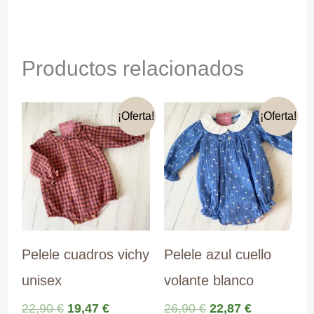
Productos relacionados
¡Oferta!
¡Oferta!
Pelele cuadros vichy
Pelele azul cuello
unisex
volante blanco
El
El
El
El
22,90
€
19,47
€
26,90
€
22,87
€