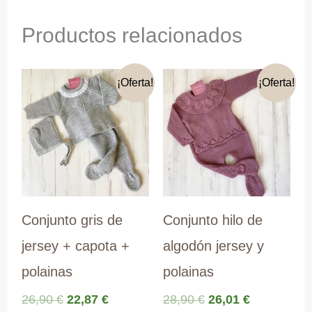
Productos relacionados
¡Oferta!
¡Oferta!
Conjunto gris de
Conjunto hilo de
jersey + capota +
algodón jersey y
polainas
polainas
El
El
El
El
26,90
€
22,87
€
28,90
€
26,01
€