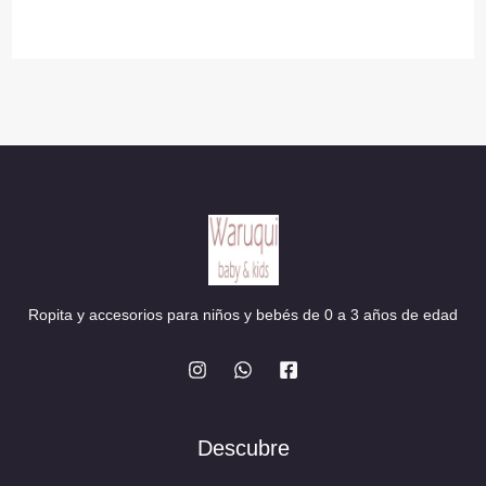
era:
es:
28,90 €.
26,01 €.
Ropita y accesorios para niños y bebés de 0 a 3 años de edad
Descubre