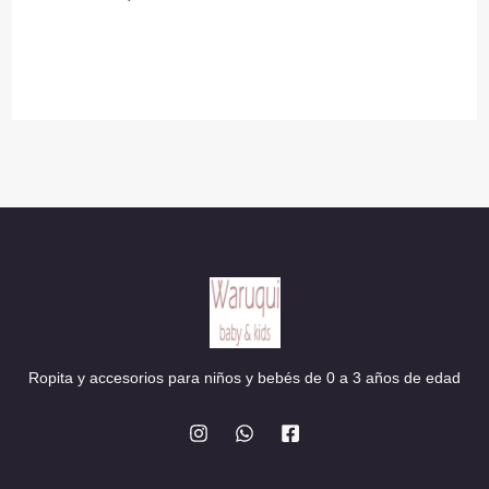
precio
precio
original
actual
era:
es:
28,90 €.
21,90 €.
Ropita y accesorios para niños y bebés de 0 a 3 años de edad