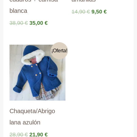
blanca
El
El
14,90
€
9,50
€
precio
precio
El
El
38,90
€
35,00
€
original
actual
precio
precio
era:
es:
original
actual
14,90 €.
9,50 €.
era:
es:
38,90 €.
35,00 €.
¡Oferta!
Chaqueta/Abrigo
lana azulón
El
El
28,90
€
21,90
€