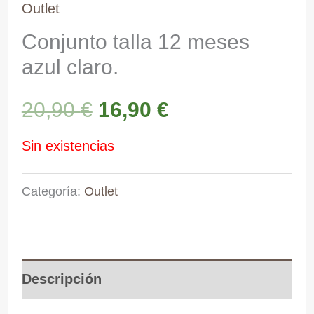
Outlet
Conjunto talla 12 meses
azul claro.
El
El
20,90
€
16,90
€
precio
precio
Sin existencias
original
actual
Categoría:
Outlet
era:
es:
20,90 €.
16,90 €.
Descripción