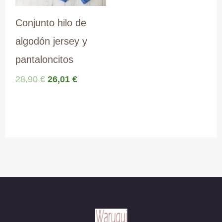
Conjunto hilo de
algodón jersey y
pantaloncitos
El
El
28,90
€
26,01
€
precio
precio
original
actual
era:
es:
28,90 €.
26,01 €.