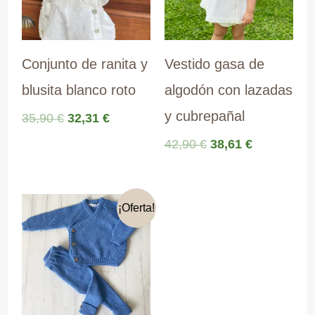
Conjunto de ranita y
Vestido gasa de
blusita blanco roto
algodón con lazadas
y cubrepañal
El
El
35,90
€
32,31
€
precio
precio
El
El
42,90
€
38,61
€
original
actual
precio
precio
era:
es:
original
actual
35,90 €.
32,31 €.
era:
es:
42,90 €.
38,61 €.
¡Oferta!