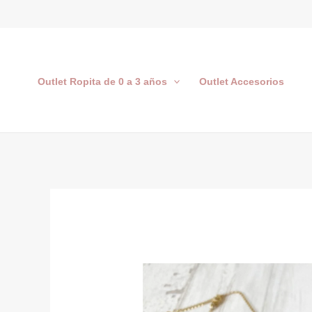
Ir
al
contenido
Outlet Ropita de 0 a 3 años
Outlet Accesorios