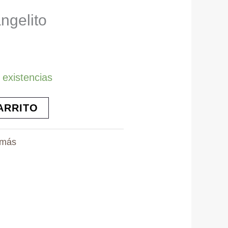
ngelito
 existencias
ARRITO
amás