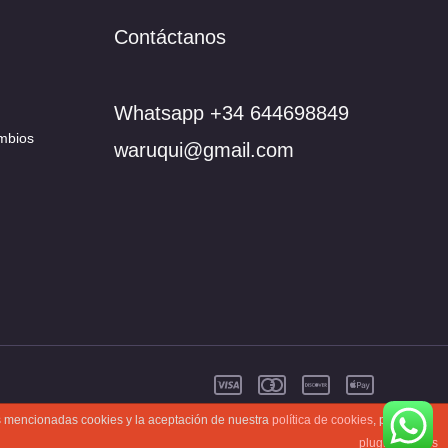
Contáctanos
Whatsapp +34 644698849
mbios
waruqui@gmail.com
as mencionadas cookies y la aceptación de nuestra
política de cookies
, pinche el
plugin cookies