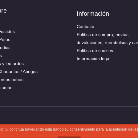
bre
Información
s
Contacto
Vestidos
Política de compra, envíos,
 Petos
devoluciones, reembolsos y ca
Bodies
Política de cookies
s
Información legal
s y leotardos
 Chaquetas / Abrigos
ntos bebés
 mamás
uario. Si continúa navegando está dando su consentimiento para la aceptación de l