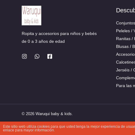
Descu
Conjunto
Peleles / 
Ropita y accesorios para niños y bebés
Ranitas /
de 0 a 3 años de edad
Blusas / 
Accesorio
Calcetine
Jerséis /
Compleme
Para las
© 2026 Waruqui baby & kids.
Este sitio web utiliza cookies para que usted tenga la mejor experiencia de us
enlace para mayor información.