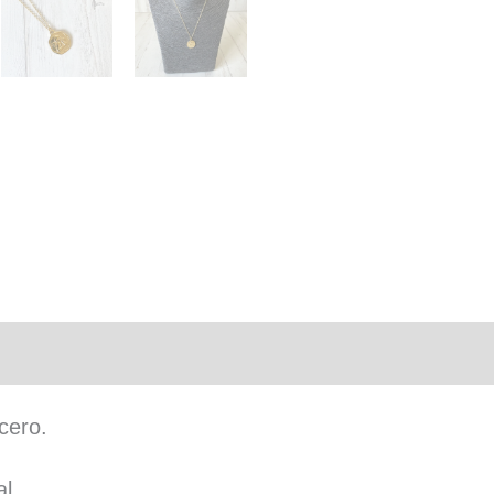
cero.
l.