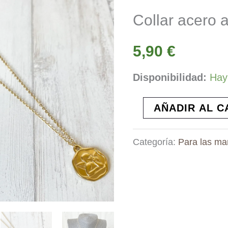
Collar acero a
5,90
€
Disponibilidad:
Hay
Collar
AÑADIR AL C
acero
Categoría:
Para las m
angelito
cantidad