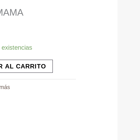
 MAMA
 existencias
R AL CARRITO
amás