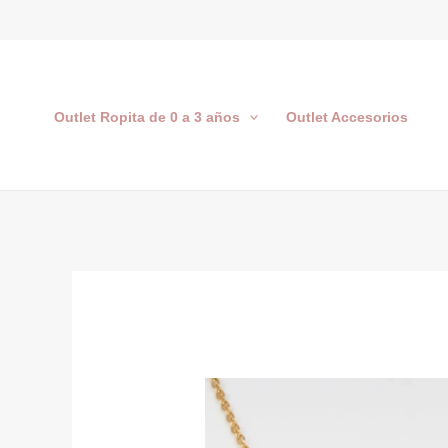
Ir
al
contenido
Outlet Ropita de 0 a 3 años
Outlet Accesorios