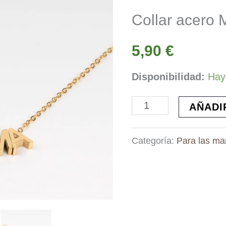
Collar acero
5,90
€
Disponibilidad:
Hay
Collar
AÑADI
acero
Categoría:
Para las m
MAMA
cantidad