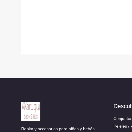
Descu
Conjunto
Peleles / 
Ropita y accesorios para niños y bebés