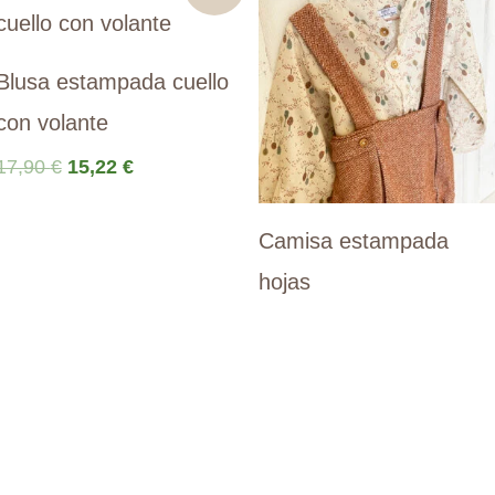
Blusa estampada cuello
con volante
El
El
17,90
€
15,22
€
precio
precio
original
actual
Camisa estampada
era:
es:
17,90 €.
15,22 €.
hojas