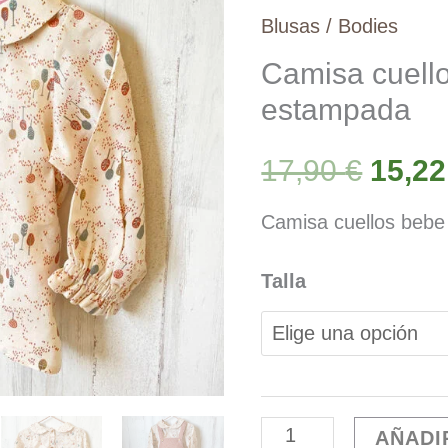
Blusas / Bodies
Camisa cuell
estampada
El
17,90
€
15,2
preci
Camisa cuellos beb
origi
Talla
era:
17,90
Camisa
AÑADI