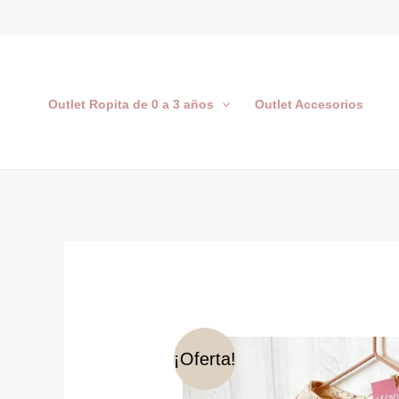
Ir
al
contenido
Outlet Ropita de 0 a 3 años
Outlet Accesorios
¡Oferta!