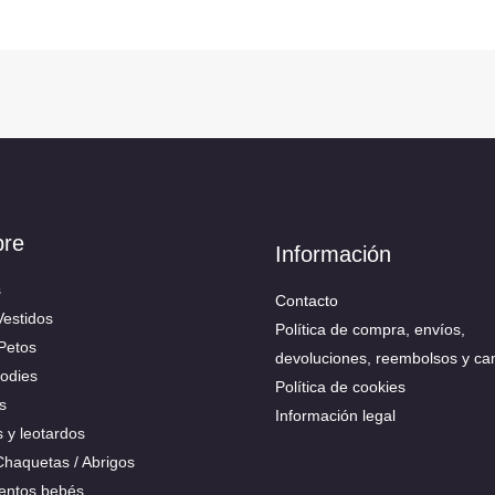
bre
Información
s
Contacto
Vestidos
Política de compra, envíos,
 Petos
devoluciones, reembolsos y ca
Bodies
Política de cookies
s
Información legal
s y leotardos
 Chaquetas / Abrigos
ntos bebés