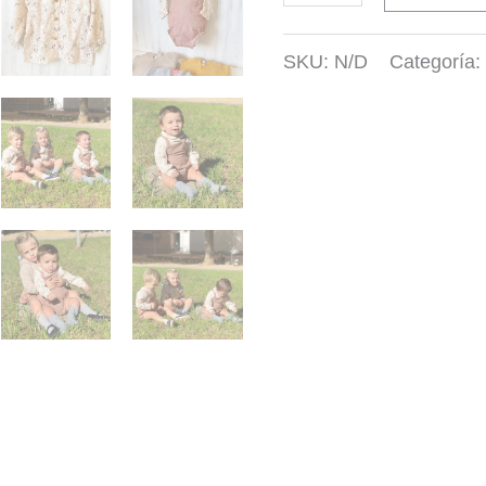
cuellos
SKU:
N/D
Categoría
bebé
estampada
cantidad