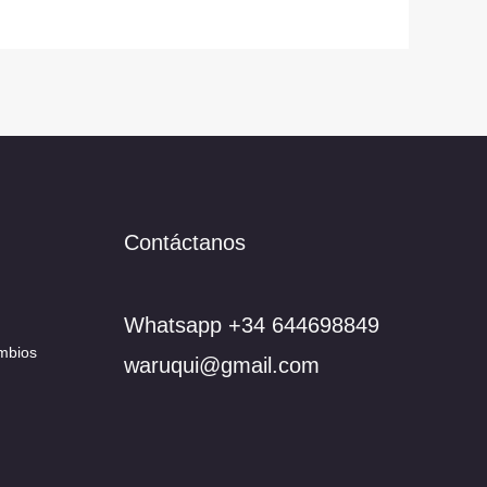
Contáctanos
Whatsapp +34 644698849
mbios
waruqui@gmail.com