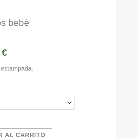
os bebé
El
2
€
o
precio
e estampada.
nal
actual
es:
 €.
15,22 €.
R AL CARRITO