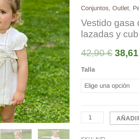
Conjuntos
,
Outlet
,
Pe
Vestido gasa
lazadas y cub
El
42,90
€
38,6
preci
Talla
origi
era:
Vestido
AÑADI
42,90
gasa