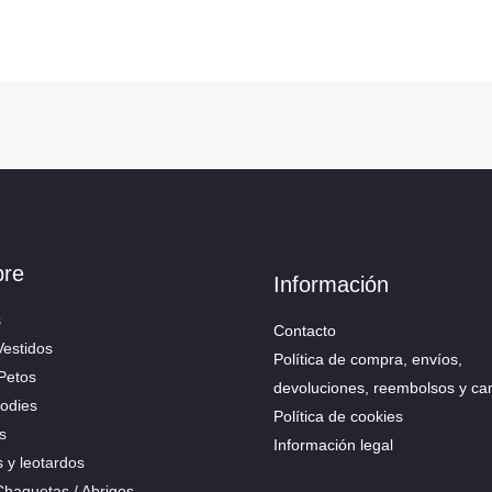
bre
Información
s
Contacto
Vestidos
Política de compra, envíos,
 Petos
devoluciones, reembolsos y ca
Bodies
Política de cookies
s
Información legal
s y leotardos
 Chaquetas / Abrigos