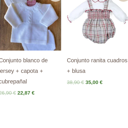
Conjunto blanco de
Conjunto ranita cuadros
jersey + capota +
+ blusa
cubrepañal
El
El
38,90
€
35,00
€
precio
precio
El
El
26,90
€
22,87
€
original
actual
precio
precio
era:
es:
original
actual
38,90 €.
35,00 €.
era:
es:
26,90 €.
22,87 €.