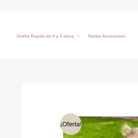
Ir
al
contenido
Outlet Ropita de 0 a 3 años
Outlet Accesorios
¡Oferta!