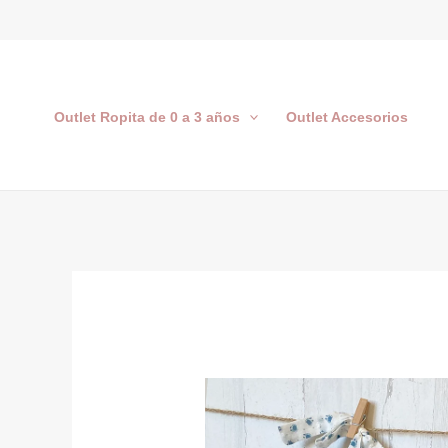
Ir
al
contenido
Outlet Ropita de 0 a 3 años
Outlet Accesorios