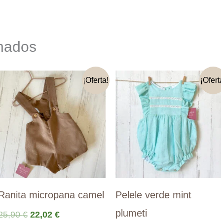
onados
¡Oferta!
¡Ofert
Ranita micropana camel
Pelele verde mint
plumeti
El
El
25,90
€
22,02
€