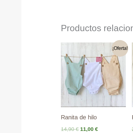
Productos relaci
¡Oferta!
Ranita de hilo
El
El
14,90
€
11,00
€