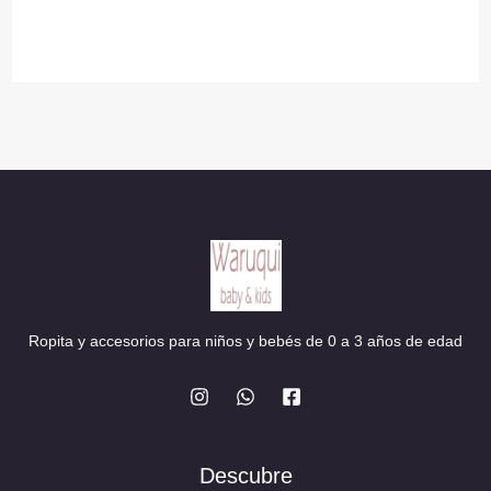
original
actual
era:
es:
13,00 €.
11,05 €.
Ropita y accesorios para niños y bebés de 0 a 3 años de edad
Descubre