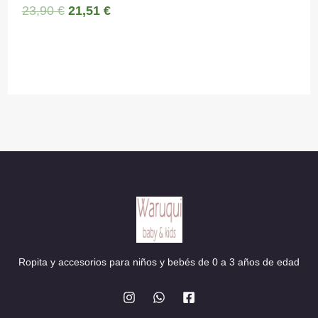
El
El
23,90
€
21,51
€
precio
precio
original
actual
era:
es:
23,90 €.
21,51 €.
Ropita y accesorios para niños y bebés de 0 a 3 años de edad