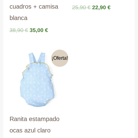
cuadros + camisa
El
El
25,90
€
22,90
€
precio
precio
blanca
original
actual
era:
es:
El
El
38,90
€
35,00
€
25,90 €.
22,90 €.
precio
precio
original
actual
era:
es:
38,90 €.
35,00 €.
¡Oferta!
Ranita estampado
ocas azul claro