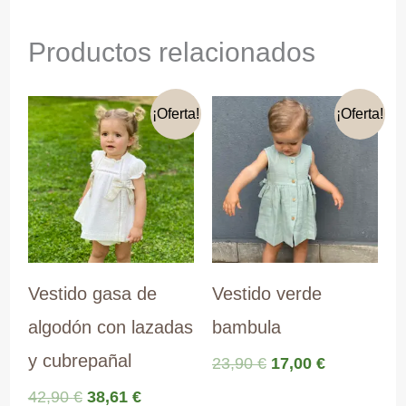
Productos relacionados
¡Oferta!
¡Oferta!
Vestido gasa de
Vestido verde
algodón con lazadas
bambula
y cubrepañal
El
El
23,90
€
17,00
€
precio
precio
El
El
42,90
€
38,61
€
original
actual