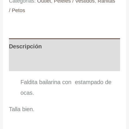
Categorías:
Outlet
,
Peleles / Vestidos
,
Ranitas
/ Petos
Descripción
Información adicional
Faldita bailarina con estampado de
ocas.
Talla bien.