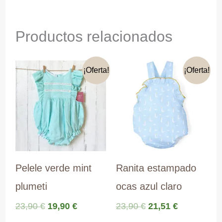
Productos relacionados
¡Oferta!
¡Oferta!
Pelele verde mint
Ranita estampado
plumeti
ocas azul claro
El
El
El
El
23,90
€
19,90
€
23,90
€
21,51
€
precio
precio
precio
precio