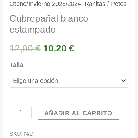
Otoño/Invierno 2023/2024
,
Ranitas / Petos
Cubrepañal blanco
estampado
El
El
12,00
€
10,20
€
precio
precio
Talla
original
actual
era:
es:
Cubrepañal
AÑADIR AL CARRITO
12,00 €.
10,20 €.
blanco
SKU:
N/D
estampado