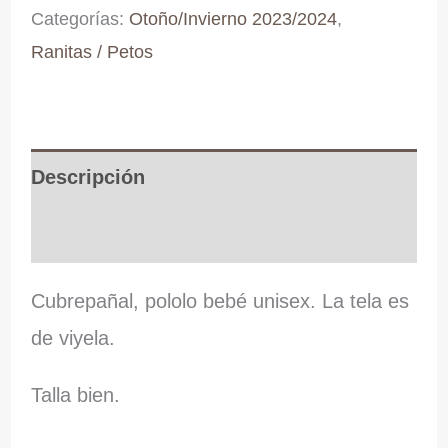
Categorías:
Otoño/Invierno 2023/2024
,
cantidad
Ranitas / Petos
Descripción
Información adicional
Cubrepañal, pololo bebé unisex. La tela es
de viyela.
Talla bien.