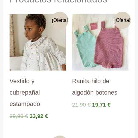
¡Oferta!
¡Oferta!
Vestido y
Ranita hilo de
cubrepañal
algodón botones
estampado
El
El
21,90
€
19,71
€
precio
precio
El
El
39,90
€
33,92
€
original
actual
precio
precio
era:
es:
original
actual
21,90 €.
19,71 €.
era:
es: