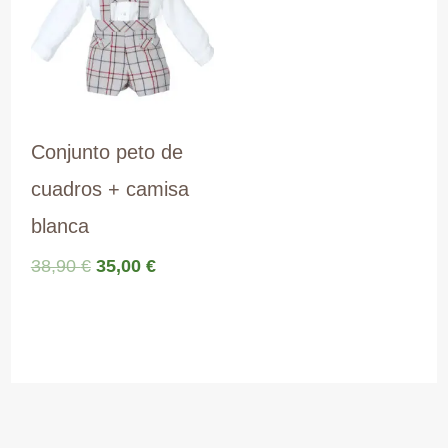
Conjunto peto de
cuadros + camisa
blanca
El
El
38,90
€
35,00
€
precio
precio
original
actual
era:
es:
38,90 €.
35,00 €.