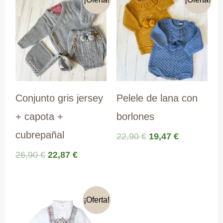
Conjunto gris jersey
Pelele de lana con
+ capota +
borlones
cubrepañal
El
El
22,90
€
19,47
€
precio
precio
El
El
26,90
€
22,87
€
original
actual
precio
precio
era:
es:
original
actual
22,90 €.
19,47 €.
era:
es:
26,90 €.
22,87 €.
¡Oferta!