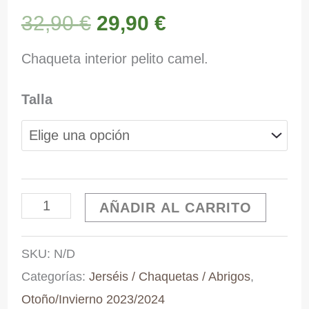
El
El
32,90
€
29,90
€
precio
precio
Chaqueta interior pelito camel.
original
actual
Talla
era:
es:
32,90 €.
29,90 €.
Chaqueta/Abrigo
AÑADIR AL CARRITO
camel
SKU:
N/D
interior
Categorías:
Jerséis / Chaquetas / Abrigos
,
pelito
Otoño/Invierno 2023/2024
cantidad