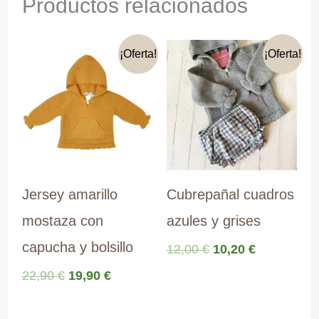
Productos relacionados
¡Oferta!
¡Oferta!
Jersey amarillo
Cubrepañal cuadros
mostaza con
azules y grises
capucha y bolsillo
El
El
12,00
€
10,20
€
precio
precio
El
El
22,90
€
19,90
€
original
actual
precio
precio
era:
es:
original
actual
12,00 €.
10,20 €.